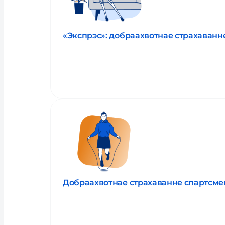
«Экспрэс»: добраахвотнае страхаванн
Прачытаць пра паслугу
Добраахвотнае страхаванне спартсме
Прачытаць пра паслугу