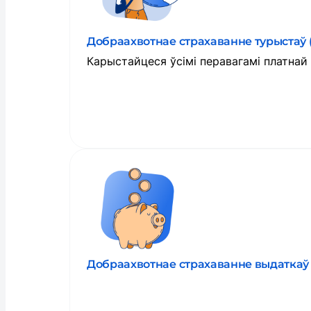
Добраахвотнае страхаванне турыстаў 
Карыстайцеся ўсімі перавагамі платна
Прачытаць пра паслугу
Добраахвотнае страхаванне выдаткаў