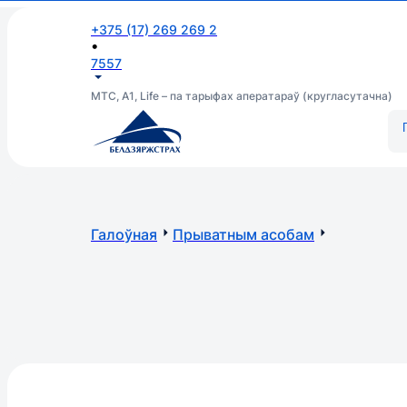
+375 (17) 269 269 2
•
7557
МТС, А1, Life – па тарыфах аператараў (кругласутачна)
Галоўная
Прыватным асобам