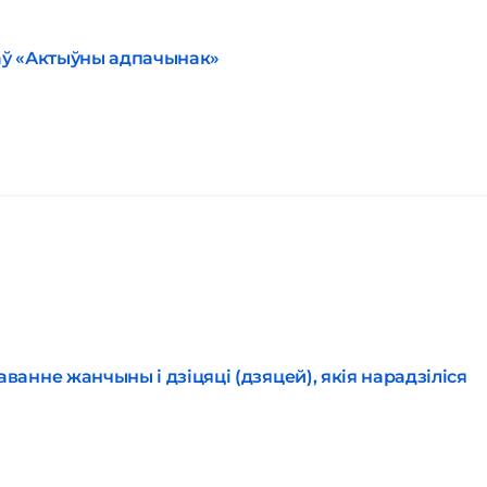
аў «Актыўны адпачынак»
анне жанчыны і дзіцяцi (дзяцей), якiя нарадзілiся