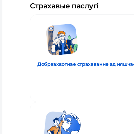
Страхавые паслугi
Добраахвотнае страхаванне ад няшчас
Прачытаць пра паслугу