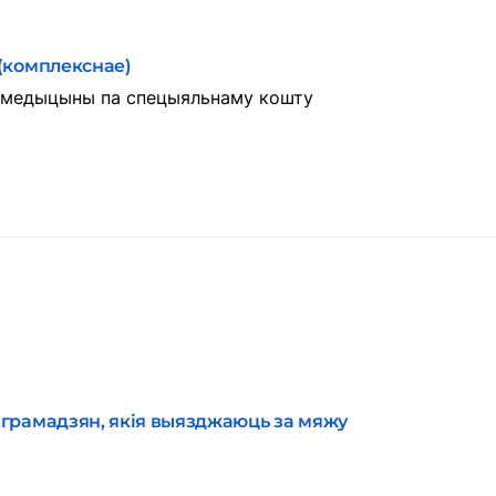
(комплекснае)
й медыцыны па спецыяльнаму кошту
 грамадзян, якія выязджаюць за мяжу