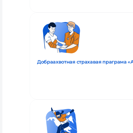
Добраахвотная страхавая праграма «
Прачытаць пра паслугу