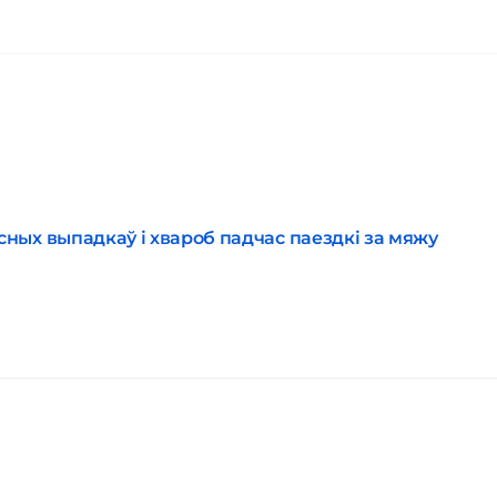
ных выпадкаў і хвароб падчас паездкі за мяжу