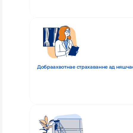
Прачытаць пра паслугу
Добраахвотнае страхаванне ад няшча
Прачытаць пра паслугу