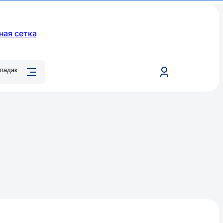
ная сетка
падак