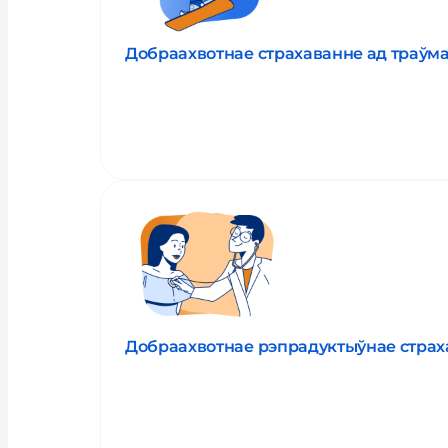
Добраахвотнае страхаванне ад траўм
Прачытаць пра паслугу
Добраахвотнае рэпрадуктыўнае страхав
Прачытаць пра паслугу