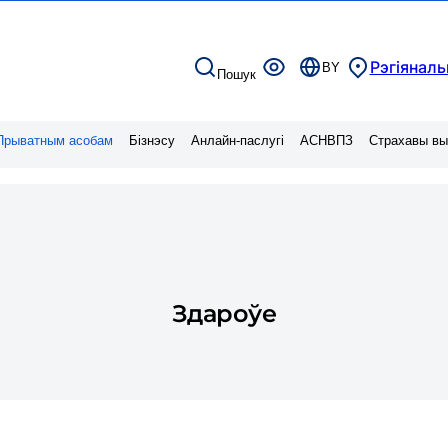
Рэгіяналь
BY
Пошук
Прыватным асобам
Бізнэсу
Анлайн-паслугі
АСНВПЗ
Страхавы вы
Здароўе