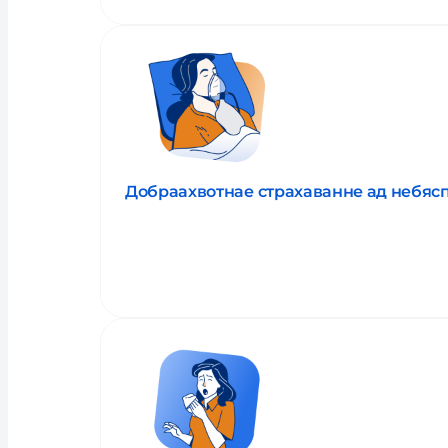
Добраахвотнае страхаванне ад небяс
Прачытаць пра паслугу