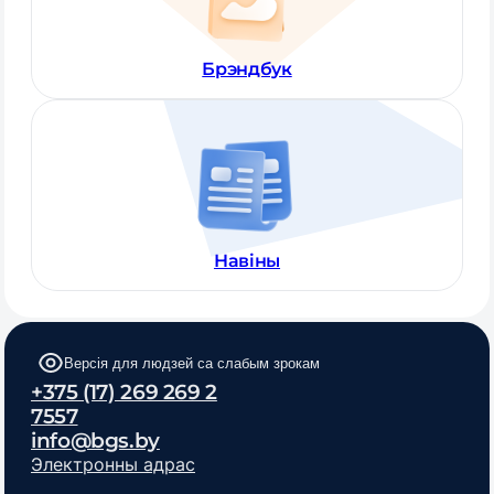
Брэндбук
Навiны
Версія для людзей са слабым зрокам
+375 (17) 269 269 2
7557
info@bgs.by
Электронны адрас