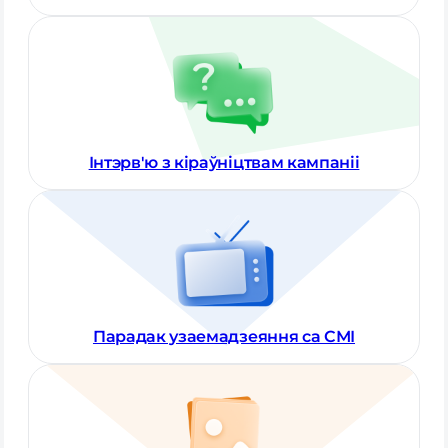
Інтэрв'ю з кіраўніцтвам кампаніі
Парадак узаемадзеяння са СМІ