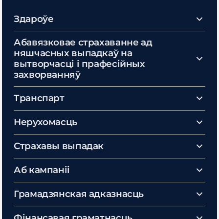
Здароўе
Абавязковае страхаванне ад
няшчасных выпадкаў на
вытворчасці і прафесійных
захворванняў
Транспарт
Нерухомасць
Страхавы выпадак
Аб кампаніі
Грамадзянская адказнасць
Фінансавая граматнасць