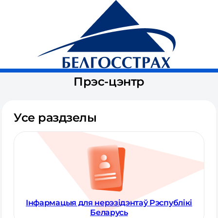
Галоўная
Прэс-цэнтр
Усе раздзелы
Інфармацыя для нерэзідэнтаў Рэспублікі
Беларусь