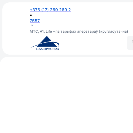
+375 (17) 269 269 2
•
7557
МТС, А1, Life – па тарыфах аператараў (кругласутачна)