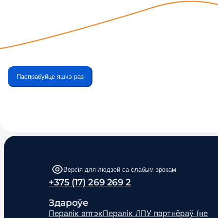
Паспрабуйце яшчэ раз
Версія для людзей са слабым зрокам
+375 (17) 269 269 2
Здароўе
Пералік аптэк
Пералік ЛПУ партнёраў (не