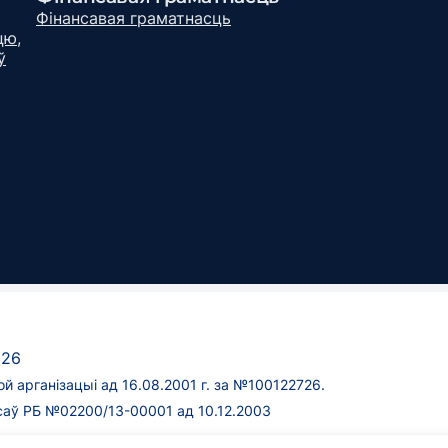
Фінансавая граматнасць
цю,
ў
026
 арганізацыі ад 16.08.2001 г. за №100122726.
нсаў РБ №02200/13-00001 ад 10.12.2003