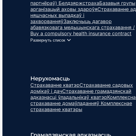
партнёраў) Белдзяржстраха
Базавыя групы
арганізацый аховы здароўя
Страхаванне ад
няшчасных выпадкаў і
захворванняў
Заключыць дагавор
абавязковага медыцынскага страхавання /
Buy a compulsory health insurance contract
Развернуть список
Нерухомасць
Cтрахаванне кватэр
Страхаванне садовых
домікаў і дач
Страхаванне грамадзянскай
адказнасці ўладальнікаў кватэр
Комплексна
страхаванне домаўладанняў
Комплекснае
страхаванне кватэры
Грамадзянская адказнасць