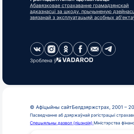
Абавязковае страхаванне грамадзянскай
адказнасці за шкоду, прычыненую дзейнас
звязанай з эксплуатацыяй асобных аб'екта
Зроблена ў
©
Афіцыйны сайт
Белдзяржстрах
, 2001 –
2
Пасведчанне аб дзяржаўнай рэгістрацыі страхавой
Спецыяльны дазвол (ліцэнзія)
Міністэрства фіна