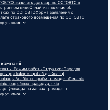
ГОВТС
Заключить договор по ОСГОВТС в
ктронном виде
Онлайн-заявление об
ытках по ОСГОВТС
Форма заявления о
лате страхового возмещения по ОСГОВТС
ернуть список
 кампаніі
такты. Режим работы
Структура
Парадак
крыцця інфармацыі аб дзейнасці
анізацыі
Асабісты прыём грамадзян
Пералік
іністрацыйных працэдур, якія
ццяўляюцца па заявах грамадзян
ернуть список