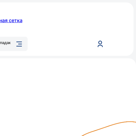
ная сетка
падак