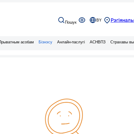
Рэгіяналь
BY
Пошук
Прыватным асобам
Бізнэсу
Анлайн-паслугі
АСНВПЗ
Страхавы вы