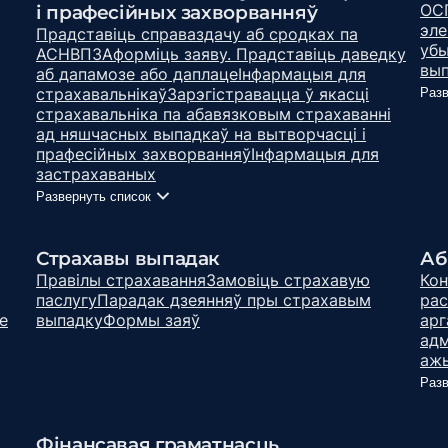
ОС
і прафесійных захворванняў
эле
Прадставіць справаздачу аб сродках па
уб
АСНВПЗ
Аформіць заяву. Прадставіць даведку
вып
аб дапамозе або даплаце
Інфармацыя для
страхавальнікаў
Зарэгістравацца ў якасці
Разв
страхавальніка па абавязковым страхаванні
ад няшчасных выпадкаў на вытворчасці і
прафесійных захворванняў
Інфармацыя для
застрахаваных
Развернуть список
Страхавы выпадак
Аб
Правілы страхавання
Замовіць страхавую
Кон
паслугу
Парадак дзеянняў пры страхавым
рас
е
выпадку
Формы заяў
арг
адм
ажы
Разв
Фінансавая граматнасць