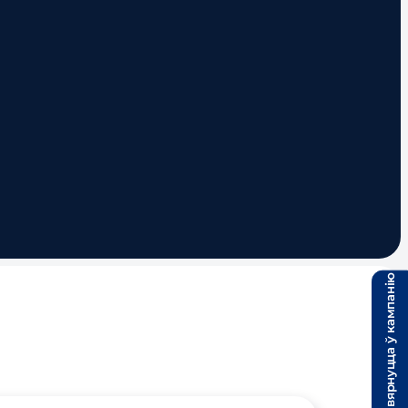
Звярнуцца ў кампанію