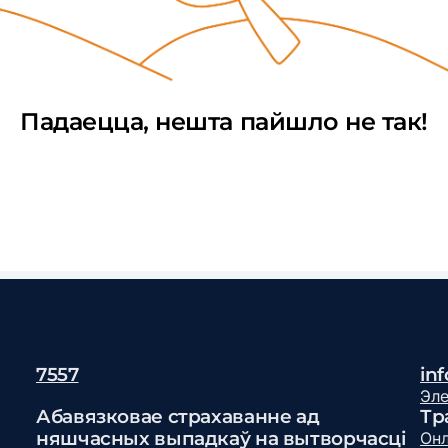
Падаецца, нешта пайшло не так!
7557
in
Эле
Абавязковае страхаванне ад
Тр
няшчасных выпадкаў на вытворчасці
Онл