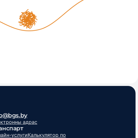
fo@bgs.by
ктронны адрас
анспарт
айн-услуги
Калькулятор по