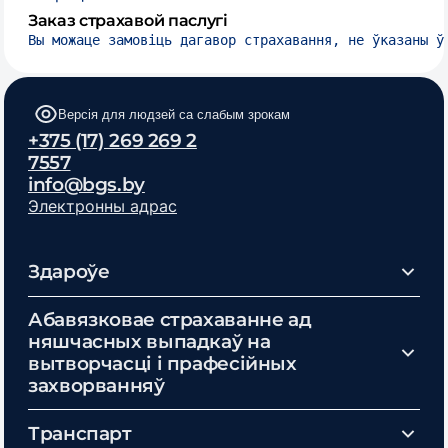
Заказ страхавой паслугі
Вы можаце замовіць дагавор страхавання, не ўказаны ў
Версія для людзей са слабым зрокам
+375 (17) 269 269 2
7557
info@bgs.by
Электронны адрас
Здароўе
Абавязковае страхаванне ад
няшчасных выпадкаў на
вытворчасці і прафесійных
захворванняў
Транспарт