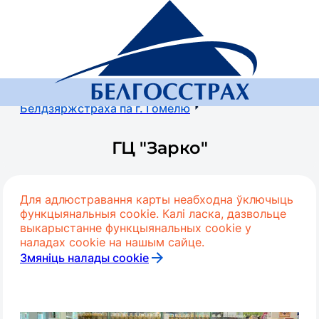
Галоўная
Пра кампанію
Рэгіянальная сетка
Гомельская вобласць
Прадстаўніцтва
Белдзяржстраха па г. Гомелю
ГЦ "Зарко"
Для адлюстравання карты неабходна ўключыць
функцыянальныя cookie. Калі ласка, дазвольце
выкарыстанне функцыянальных cookie у
наладах cookie на нашым сайце.
Змяніць налады cookie