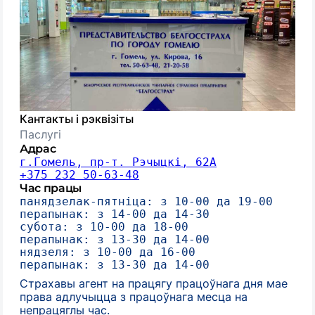
Кантакты і рэквізіты
Паслугі
Адрас
г.Гомель, пр-т. Рэчыцкі, 62А
+375 232 50-63-48
Час працы
панядзелак-пятніца: з 10-00 да 19-00

перапынак: з 14-00 да 14-30

субота: з 10-00 да 18-00

перапынак: з 13-30 да 14-00

нядзеля: з 10-00 да 16-00

перапынак: з 13-30 да 14-00
Страхавы агент на працягу працоўнага дня мае
права адлучыцца з працоўнага месца на
непрацяглы час.