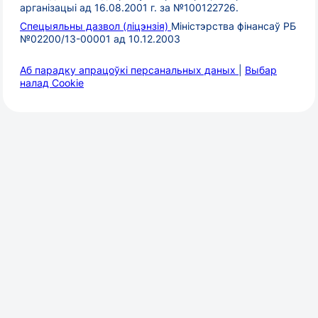
арганізацыі ад 16.08.2001 г. за №100122726.
Спецыяльны дазвол (ліцэнзія)
Міністэрства фінансаў РБ
№02200/13-00001 ад 10.12.2003
Аб парадку апрацоўкі персанальных даных
|
Выбар
налад Cookie