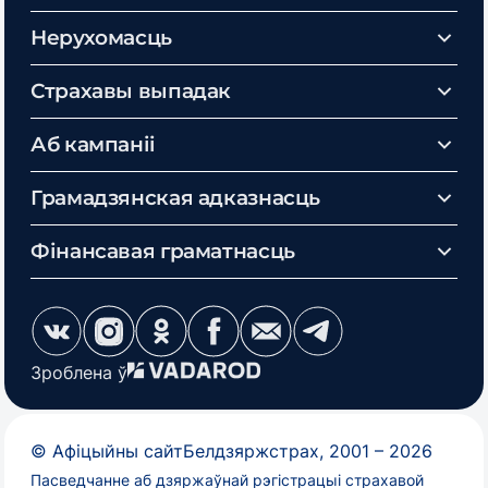
Нерухомасць
Страхавы выпадак
Аб кампаніі
Грамадзянская адказнасць
Фінансавая граматнасць
Зроблена ў
©
Афіцыйны сайт
Белдзяржстрах
, 2001 –
2026
Пасведчанне аб дзяржаўнай рэгістрацыі страхавой