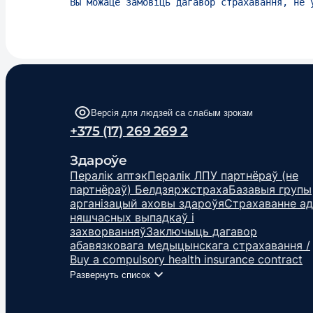
Вы можаце замовіць дагавор страхавання, не 
Версія для людзей са слабым зрокам
+375 (17) 269 269 2
Здароўе
Пералік аптэк
Пералік ЛПУ партнёраў (не
партнёраў) Белдзяржстраха
Базавыя групы
арганізацый аховы здароўя
Страхаванне ад
няшчасных выпадкаў і
захворванняў
Заключыць дагавор
абавязковага медыцынскага страхавання /
Buy a compulsory health insurance contract
Развернуть список