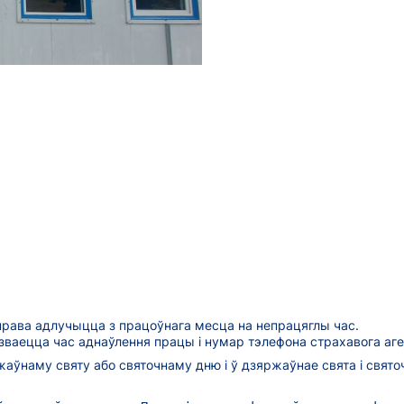
права адлучыцца з працоўнага месца на непрацяглы час.
зваецца час аднаўлення працы і нумар тэлефона страхавога аге
аўнаму святу або святочнаму дню і ў дзяржаўнае свята і святоч