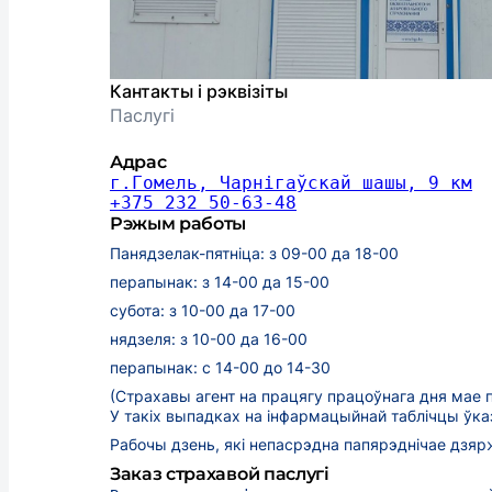
Кантакты і рэквізіты
Паслугі
Адрас
г.Гомель, Чарнігаўскай шашы, 9 км
+375 232 50-63-48
Рэжым работы
Панядзелак-пятніца: з 09-00 да 18-00
перапынак: з 14-00 да 15-00
субота: з 10-00 да 17-00
нядзеля: з 10-00 да 16-00
перапынак: с 14-00 до 14-30
(Страхавы агент на працягу працоўнага дня мае 
У такіх выпадках на інфармацыйнай таблічцы ўка
Рабочы дзень, які непасрэдна папярэднічае дзярж
Заказ страхавой паслугі