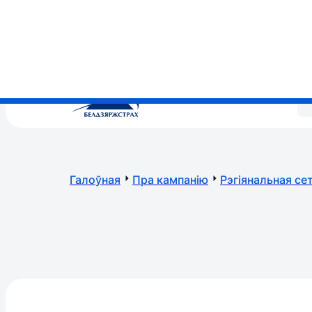
+375 (17) 269 269 2
•
7557
МТС, А1, Life – па тарыфах аператараў (кругласутачна)
Галоўная
Пра кампанію
Рэгіянальная се