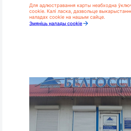
Для адлюстравання карты неабходна ўкл
cookie. Калі ласка, дазвольце выкарыстан
наладах cookie на нашым сайце.
Змяніць налады cookie