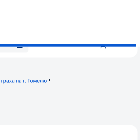
ная сетка
падак
траха па г. Гомелю