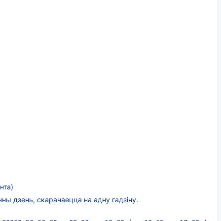
нта)
ны дзень, скарачаецца на адну гадзіну.