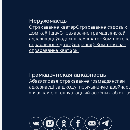
Нерухомасць
Cтрахаванне кватэр
Страхаванне садовых
домікаў і дач
Страхаванне грамадзянскай
адказнасці ўладальнікаў кватэр
Комплексна
страхаванне домаўладанняў
Комплекснае
страхаванне кватэры
Грамадзянская адказнасць
Абавязковае страхаванне грамадзянскай
адказнасці за шкоду, прычыненую дзейнас
звязанай з эксплуатацыяй асобных аб'екта