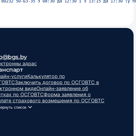
 80232 50-63-35 з 08:30 да 12:30 і з 13:15 да 17:30 (у п
fo@bgs.by
ктронны адрас
анспарт
айн-услуги
Калькулятор по
ГОВТС
Заключить договор по ОСГОВТС в
ктронном виде
Онлайн-заявление об
ытках по ОСГОВТС
Форма заявления о
лате страхового возмещения по ОСГОВТС
ернуть список