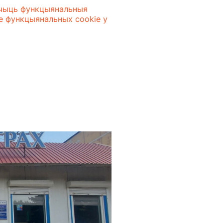
ючыць функцыянальныя
не функцыянальных cookie у