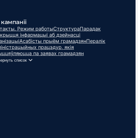
 кампаніі
такты. Режим работы
Структура
Парадак
крыцця інфармацыі аб дзейнасці
анізацыі
Асабісты прыём грамадзян
Пералік
іністрацыйных працэдур, якія
ццяўляюцца па заявах грамадзян
ернуть список