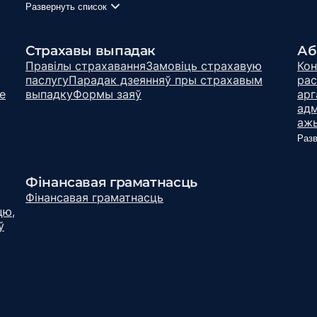
Развернуть список
Страхавы выпадак
Аб
Правілы страхавання
Замовіць страхавую
Кон
паслугу
Парадак дзеянняў пры страхавым
рас
е
выпадку
Формы заяў
арг
адм
ажы
Разв
Фінансавая граматнасць
Фінансавая граматнасць
цю,
ў