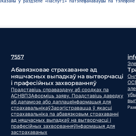
ўказаны ў раздзеле «Паслугі» патэлефанаваўшы па тэлефоне
7557
in
Эле
Абавязковае страхаванне ад
Тр
няшчасных выпадкаў на вытворчасці
Онл
ОС
і прафесійных захворванняў
эле
Прадставіць справаздачу аб сродках па
уб
АСНВПЗ
Аформіць заяву. Прадставіць даведку
вып
аб дапамозе або даплаце
Інфармацыя для
страхавальнікаў
Зарэгістравацца ў якасці
Разв
страхавальніка па абавязковым страхаванні
ад няшчасных выпадкаў на вытворчасці і
прафесійных захворванняў
Інфармацыя для
застрахаваных