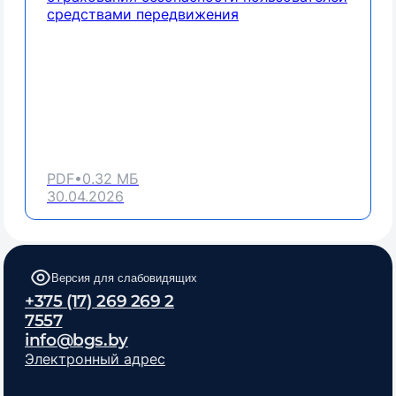
средствами передвижения
PDF
•
0.32
МБ
30.04.2026
Версия для слабовидящих
+375 (17) 269 269 2
7557
info@bgs.by
Электронный адрес